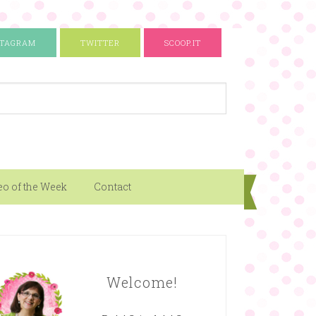
STAGRAM
TWITTER
SCOOP.IT
eo of the Week
Contact
Welcome!