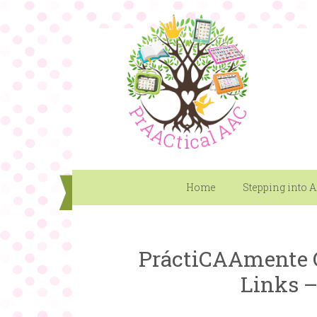
Home
Stepping into 
PráctiCAAmente 
Links –