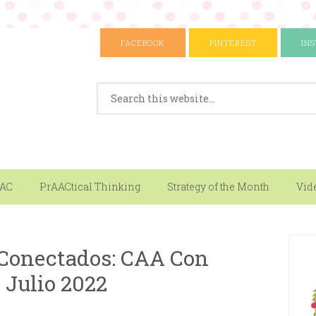
FACEBOOK
PINTEREST
IN
AAC
PrAACtical Thinking
Strategy of the Month
Vid
Conectados: CAA Con
 Julio 2022