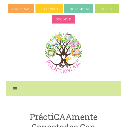
FACEBOOK
PINTEREST
INSTAGRAM
TWITTER
SCOOP.IT
PráctiCAAmente
Conectados Con