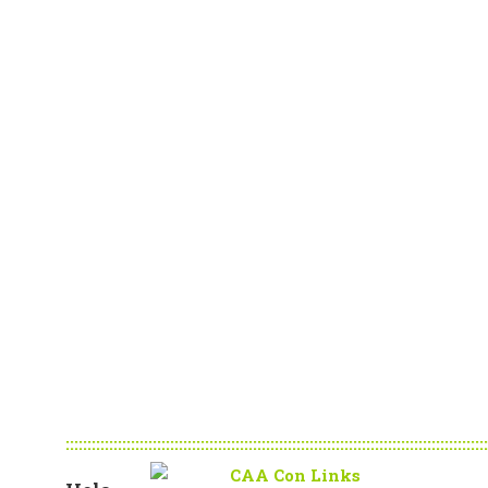
:::::::::::::::::::::::::::::::::::::::::::::::::::::::::::::::::::::::::::::::::::::::::::::::::