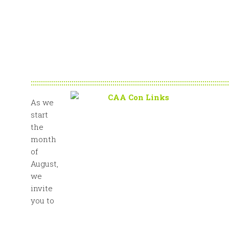
:::::::::::::::::::::::::::::::::::::::::::::::::::::::::::::::::::::::::::::::::::::::::::::::::
As we
start
the
month
of
August,
we
invite
you to