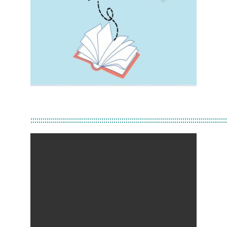
:::::::::::::::::::::::::::::::::::::::::::::::::::::::::::::::::::::::::::::::::::::::::::::::::