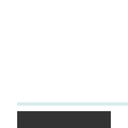
:::::::::::::::::::::::::::::::::::::::::::::::::::::::::::::::::::::::::::::::::::::::::::::::::